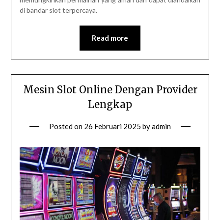
di bandar slot terpercaya.
Read more
Mesin Slot Online Dengan Provider
Lengkap
Posted on
26 Februari 2025
by
admin