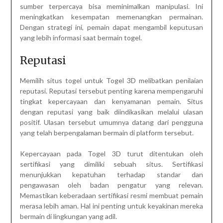
sumber terpercaya bisa meminimalkan manipulasi. Ini
meningkatkan kesempatan memenangkan permainan.
Dengan strategi ini, pemain dapat mengambil keputusan
yang lebih informasi saat bermain togel.
Reputasi
Memilih situs togel untuk Togel 3D melibatkan penilaian
reputasi. Reputasi tersebut penting karena mempengaruhi
tingkat kepercayaan dan kenyamanan pemain. Situs
dengan reputasi yang baik diindikasikan melalui ulasan
positif. Ulasan tersebut umumnya datang dari pengguna
yang telah berpengalaman bermain di platform tersebut.
Kepercayaan pada Togel 3D turut ditentukan oleh
sertifikasi yang dimiliki sebuah situs. Sertifikasi
menunjukkan kepatuhan terhadap standar dan
pengawasan oleh badan pengatur yang relevan.
Memastikan keberadaan sertifikasi resmi membuat pemain
merasa lebih aman. Hal ini penting untuk keyakinan mereka
bermain di lingkungan yang adil.