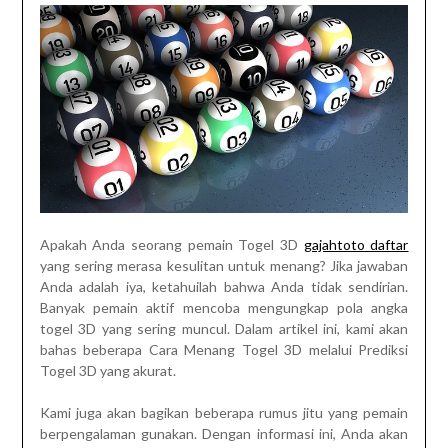
Apakah Anda seorang pemain Togel 3D
gajahtoto daftar
yang sering merasa kesulitan untuk menang? Jika jawaban
Anda adalah iya, ketahuilah bahwa Anda tidak sendirian.
Banyak pemain aktif mencoba mengungkap pola angka
togel 3D yang sering muncul. Dalam artikel ini, kami akan
bahas beberapa Cara Menang Togel 3D melalui Prediksi
Togel 3D yang akurat.
Kami juga akan bagikan beberapa rumus jitu yang pemain
berpengalaman gunakan. Dengan informasi ini, Anda akan