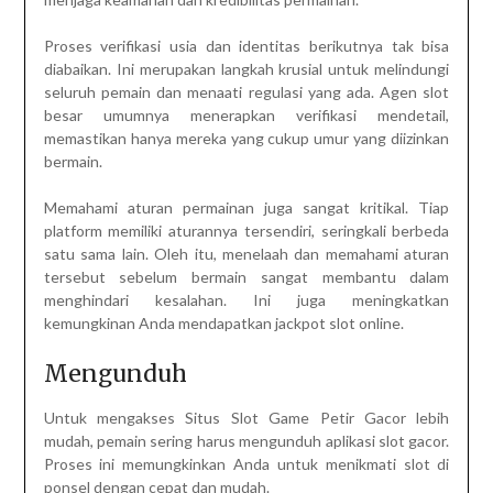
Proses verifikasi usia dan identitas berikutnya tak bisa
diabaikan. Ini merupakan langkah krusial untuk melindungi
seluruh pemain dan menaati regulasi yang ada. Agen slot
besar umumnya menerapkan verifikasi mendetail,
memastikan hanya mereka yang cukup umur yang diizinkan
bermain.
Memahami aturan permainan juga sangat kritikal. Tiap
platform memiliki aturannya tersendiri, seringkali berbeda
satu sama lain. Oleh itu, menelaah dan memahami aturan
tersebut sebelum bermain sangat membantu dalam
menghindari kesalahan. Ini juga meningkatkan
kemungkinan Anda mendapatkan jackpot slot online.
Mengunduh
Untuk mengakses Situs Slot Game Petir Gacor lebih
mudah, pemain sering harus mengunduh aplikasi slot gacor.
Proses ini memungkinkan Anda untuk menikmati slot di
ponsel dengan cepat dan mudah.