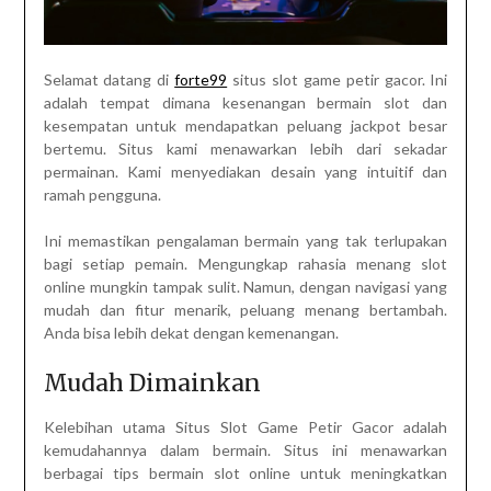
Selamat datang di
forte99
situs slot game petir gacor. Ini
adalah tempat dimana kesenangan bermain slot dan
kesempatan untuk mendapatkan peluang jackpot besar
bertemu. Situs kami menawarkan lebih dari sekadar
permainan. Kami menyediakan desain yang intuitif dan
ramah pengguna.
Ini memastikan pengalaman bermain yang tak terlupakan
bagi setiap pemain. Mengungkap rahasia menang slot
online mungkin tampak sulit. Namun, dengan navigasi yang
mudah dan fitur menarik, peluang menang bertambah.
Anda bisa lebih dekat dengan kemenangan.
Mudah Dimainkan
Kelebihan utama Situs Slot Game Petir Gacor adalah
kemudahannya dalam bermain. Situs ini menawarkan
berbagai tips bermain slot online untuk meningkatkan