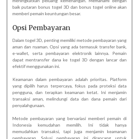
meningkatkan peluang kemenangan. Memahami dengan
baik putaran bonus togel 3D dan bonus togel online akan
memberi pemain keuntungan besar.
Opsi Pembayaran
Dalam togel 3D, penting memiliki metode pembayaran yang
aman dan nyaman. Opsi yang ada termasuk transfer bank,
e-wallet, serta pembayaran elektronik lainnya. Pemain
dapat mentransfer dana ke togel 3D dengan lancar dan
efektif menggunakan ini.
Keamanan dalam pembayaran adalah prioritas. Platform
yang dipilih harus terpercaya, fokus pada proteksi data
pengguna, dan terapkan keamanan ketat. Ini menjamin
transaksi aman, melindungi data dan dana pemain dari
penyalahgunaan.
Metode pembayaran yang bervariasi memberi pemain di
Indonesia kemudahan memilih. Ini tidak hanya
memudahkan transaksi, tapi juga menjamin keamanan
pembayaran. Solusi pembayaran ini dirancang untuk