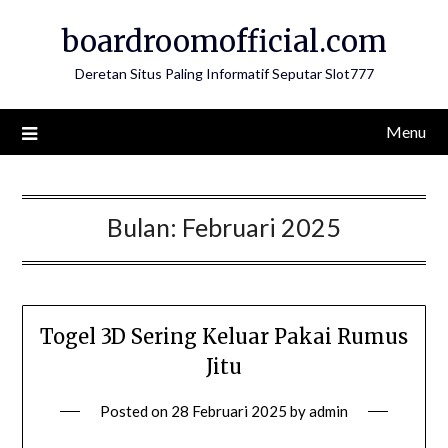
Skip
boardroomofficial.com
to
content
Deretan Situs Paling Informatif Seputar Slot777
Menu
Bulan:
Februari 2025
Togel 3D Sering Keluar Pakai Rumus
Jitu
Posted on
28 Februari 2025
by
admin