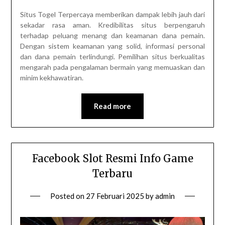
Situs Togel Terpercaya memberikan dampak lebih jauh dari
sekadar rasa aman. Kredibilitas situs berpengaruh
terhadap peluang menang dan keamanan dana pemain.
Dengan sistem keamanan yang solid, informasi personal
dan dana pemain terlindungi. Pemilihan situs berkualitas
mengarah pada pengalaman bermain yang memuaskan dan
minim kekhawatiran.
Read more
Facebook Slot Resmi Info Game
Terbaru
Posted on
27 Februari 2025
by
admin