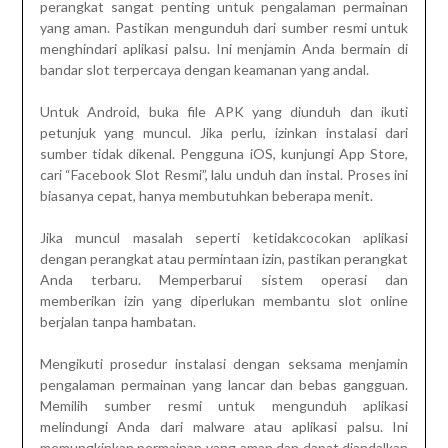
perangkat sangat penting untuk pengalaman permainan
yang aman. Pastikan mengunduh dari sumber resmi untuk
menghindari aplikasi palsu. Ini menjamin Anda bermain di
bandar slot terpercaya dengan keamanan yang andal.
Untuk Android, buka file APK yang diunduh dan ikuti
petunjuk yang muncul. Jika perlu, izinkan instalasi dari
sumber tidak dikenal. Pengguna iOS, kunjungi App Store,
cari “Facebook Slot Resmi”, lalu unduh dan instal. Proses ini
biasanya cepat, hanya membutuhkan beberapa menit.
Jika muncul masalah seperti ketidakcocokan aplikasi
dengan perangkat atau permintaan izin, pastikan perangkat
Anda terbaru. Memperbarui sistem operasi dan
memberikan izin yang diperlukan membantu slot online
berjalan tanpa hambatan.
Mengikuti prosedur instalasi dengan seksama menjamin
pengalaman permainan yang lancar dan bebas gangguan.
Memilih sumber resmi untuk mengunduh aplikasi
melindungi Anda dari malware atau aplikasi palsu. Ini
memungkinkan permainan yang aman dan dapat diandalkan