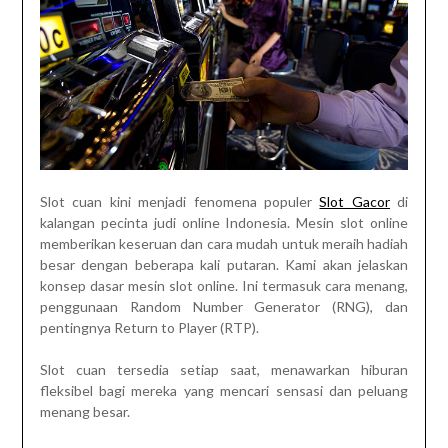
Slot cuan kini menjadi fenomena populer
Slot Gacor
di
kalangan pecinta judi online Indonesia. Mesin slot online
memberikan keseruan dan cara mudah untuk meraih hadiah
besar dengan beberapa kali putaran. Kami akan jelaskan
konsep dasar mesin slot online. Ini termasuk cara menang,
penggunaan Random Number Generator (RNG), dan
pentingnya Return to Player (RTP).
Slot cuan tersedia setiap saat, menawarkan hiburan
fleksibel bagi mereka yang mencari sensasi dan peluang
menang besar.