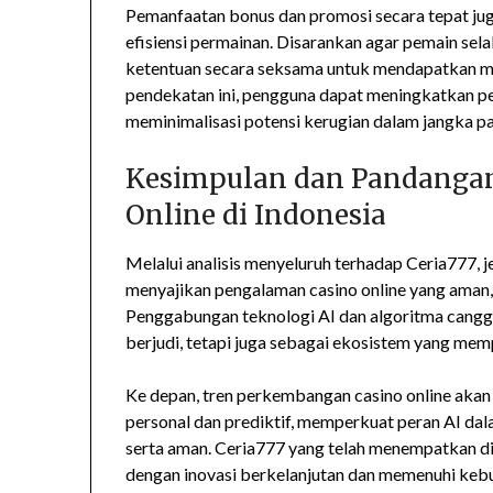
Pemanfaatan bonus dan promosi secara tepat ju
efisiensi permainan. Disarankan agar pemain sel
ketentuan secara seksama untuk mendapatkan ma
pendekatan ini, pengguna dapat meningkatkan p
meminimalisasi potensi kerugian dalam jangka pa
Kesimpulan dan Pandangan
Online di Indonesia
Melalui analisis menyeluruh terhadap Ceria777, j
menyajikan pengalaman casino online yang aman, 
Penggabungan teknologi AI dan algoritma cangg
berjudi, tetapi juga sebagai ekosistem yang me
Ke depan, tren perkembangan casino online akan
personal dan prediktif, memperkuat peran AI d
serta aman. Ceria777 yang telah menempatkan di
dengan inovasi berkelanjutan dan memenuhi keb