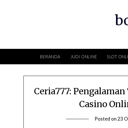
Skip
to
b
content
BERANDA
JUDI ONLINE
SLOT ONL
Ceria777: Pengalaman
Casino Onli
Posted on
23 O