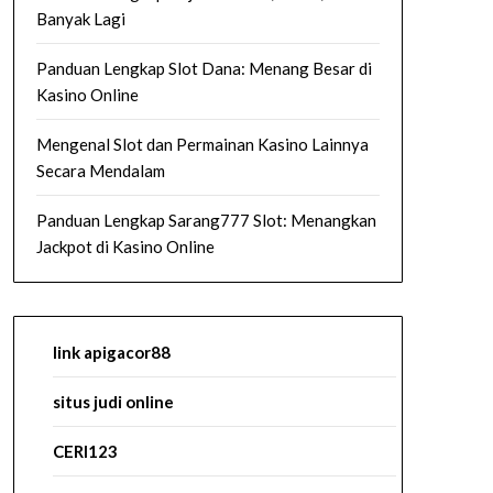
Banyak Lagi
Panduan Lengkap Slot Dana: Menang Besar di
Kasino Online
Mengenal Slot dan Permainan Kasino Lainnya
Secara Mendalam
Panduan Lengkap Sarang777 Slot: Menangkan
Jackpot di Kasino Online
link apigacor88
situs judi online
CERI123