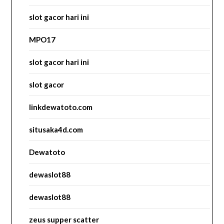
slot gacor hari ini
MPO17
slot gacor hari ini
slot gacor
linkdewatoto.com
situsaka4d.com
Dewatoto
dewaslot88
dewaslot88
zeus supper scatter