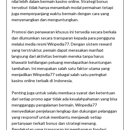
nilai lebih dalam bermain kasino online. Strategi bonus
tersebut tidak hanya menambah modal permainan tetapi
juga memperpanjang waktu bermain dengan cara yang
menyenangkan dan menguntungkan.
Promosi dan penawaran khusus ini tersedia secara berkala
dan diumumkan secara transparan kepada para pengguna
melalui media resmi Winpedia77. Dengan sistem reward
yang terstruktur, pemain dapat merasakan manfaat
langsung dari aktivitas bermain mereka tanpa harus
khawatir kehilangan peluang mendapatkan keuntungan
tambahan. Ini merupakan salah satu faktor utama yang
menjadikan Winpedia77 sebagai salah satu peringkat
kasino online terbaik di Indonesia.
Penting juga untuk selalu membaca syarat dan ketentuan
dari setiap promo agar tidak ada kesalahpahaman yang bisa
mengganggu pengalaman bermain. Winpedia77
menyediakan penjelasan lengkap dan dukungan pelanggan
yang responsif untuk membantu menjawab setiap
pertanyaan terkait bonus dan strategi menang.
Pendekatan yang transparan ini membangun fondasi