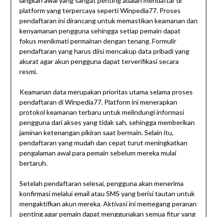
langkah awal yang sangat penting adalah mendaftar di
platform yang terpercaya seperti Winpedia77. Proses
pendaftaran ini dirancang untuk memastikan keamanan dan
kenyamanan pengguna sehingga setiap pemain dapat
fokus menikmati permainan dengan tenang. Formulir
pendaftaran yang harus diisi mencakup data pribadi yang
akurat agar akun pengguna dapat terverifikasi secara
resmi.
Keamanan data merupakan prioritas utama selama proses
pendaftaran di Winpedia77. Platform ini menerapkan
protokol keamanan terbaru untuk melindungi informasi
pengguna dari akses yang tidak sah, sehingga memberikan
jaminan ketenangan pikiran saat bermain. Selain itu,
pendaftaran yang mudah dan cepat turut meningkatkan
pengalaman awal para pemain sebelum mereka mulai
bertaruh.
Setelah pendaftaran selesai, pengguna akan menerima
konfirmasi melalui email atau SMS yang berisi tautan untuk
mengaktifkan akun mereka. Aktivasi ini memegang peranan
penting agar pemain dapat menggunakan semua fitur yang