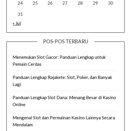
24
25
26
27
28
29
30
31
« Jul
POS-POS TERBARU
Menemukan Slot Gacor: Panduan Lengkap untuk
Pemain Cerdas
Panduan Lengkap Rajakete: Slot, Poker, dan Banyak
Lagi
Panduan Lengkap Slot Dana: Menang Besar di Kasino
Online
Mengenal Slot dan Permainan Kasino Lainnya Secara
Mendalam