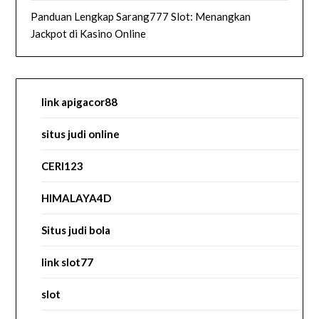
Panduan Lengkap Sarang777 Slot: Menangkan
Jackpot di Kasino Online
link apigacor88
situs judi online
CERI123
HIMALAYA4D
Situs judi bola
link slot77
slot