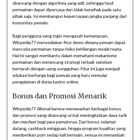
dirancang dengan algoritma yang adil, sehingga hasil
permainan dapat dipercaya dan tidak berpihak pada satu
pihak saja. Ini membangun kepercayaan jangka panjang dari
komunitas pemain.
Bagi pengguna yang ingin mengasah kemampuan,
Winpedia77 menyediakan fitur demo dimana pemain dapat
mencoba permainan tanpa risiko kehilangan modal nyata.
Hal ini sangat membantu dalam memahami mekanisme
permainan dan merancang strategi terbaik sebelum
bertaruh dengan uang sungguhan. Fitur ini juga menjadi
edukasi berharga bagi pemula yang baru memulai
pengalaman di dunia kasino online.
Bonus dan Promosi Menarik
Winpedia77 dikenal karena menawarkan berbagai bonus
dan promosi yang dirancang untuk meningkatkan daya tarik
dan manfaat bagi para pemainnya. Dari bonus selamat
datang, cashback mingguan, hingga program loyalitas yang
memberikan poin setiap kali bermain, semua ini menambah