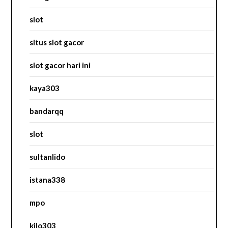
slot
situs slot gacor
slot gacor hari ini
kaya303
bandarqq
slot
sultanlido
istana338
mpo
kilo303