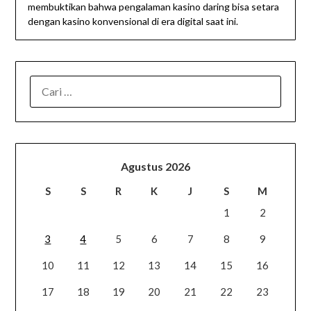
membuktikan bahwa pengalaman kasino daring bisa setara
dengan kasino konvensional di era digital saat ini.
CARI
UNTUK:
Agustus 2026
S
S
R
K
J
S
M
1
2
3
4
5
6
7
8
9
10
11
12
13
14
15
16
17
18
19
20
21
22
23