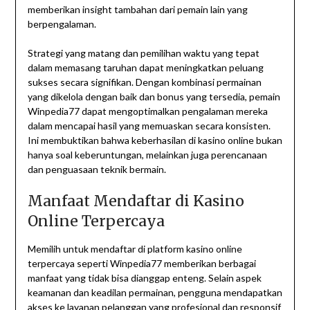
memberikan insight tambahan dari pemain lain yang
berpengalaman.
Strategi yang matang dan pemilihan waktu yang tepat
dalam memasang taruhan dapat meningkatkan peluang
sukses secara signifikan. Dengan kombinasi permainan
yang dikelola dengan baik dan bonus yang tersedia, pemain
Winpedia77 dapat mengoptimalkan pengalaman mereka
dalam mencapai hasil yang memuaskan secara konsisten.
Ini membuktikan bahwa keberhasilan di kasino online bukan
hanya soal keberuntungan, melainkan juga perencanaan
dan penguasaan teknik bermain.
Manfaat Mendaftar di Kasino
Online Terpercaya
Memilih untuk mendaftar di platform kasino online
terpercaya seperti Winpedia77 memberikan berbagai
manfaat yang tidak bisa dianggap enteng. Selain aspek
keamanan dan keadilan permainan, pengguna mendapatkan
akses ke layanan pelanggan yang profesional dan responsif