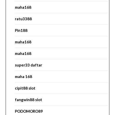
maha168
ratu3388
Pin188
maha168
maha168
super33 daftar
maha 168
cipit88 slot
fangwin88 slot
PODOMORO89