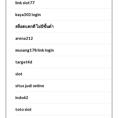
link slot77
kaya303 login
สล็อตแตกดี ไม่มีขั้นต่ํา
arena212
musang178 link login
target4d
slot
situs judi online
indo62
toto slot