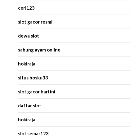
ceri123
slot gacor resmi
dewa slot
sabung ayam online
hokiraja
situs bosku33
slot gacor hari ini
daftar slot
hokiraja
slot semar123