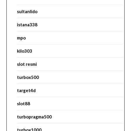
sultanlido
istana338
mpo
kilo303
slot resmi
turbox500
target4d
slot88
turbopragma500
turbox1000