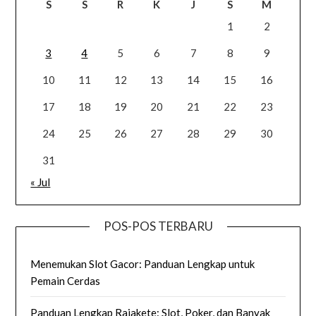
S
S
R
K
J
S
M
1
2
3
4
5
6
7
8
9
10
11
12
13
14
15
16
17
18
19
20
21
22
23
24
25
26
27
28
29
30
31
« Jul
POS-POS TERBARU
Menemukan Slot Gacor: Panduan Lengkap untuk
Pemain Cerdas
Panduan Lengkap Rajakete: Slot, Poker, dan Banyak