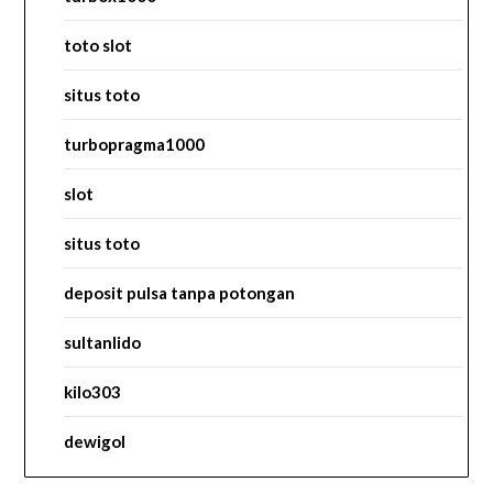
toto slot
situs toto
turbopragma1000
slot
situs toto
deposit pulsa tanpa potongan
sultanlido
kilo303
dewigol