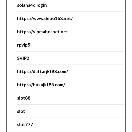
solana4d login
https://www.depo168.net/
https://vipmabosbet.net
rpvip5
SVIP2
https://daftarjkt88.com/
https://bukajkt88.com/
slot88
slot
slot777