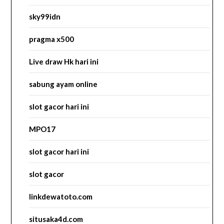
sky99idn
pragma x500
Live draw Hk hari ini
sabung ayam online
slot gacor hari ini
MPO17
slot gacor hari ini
slot gacor
linkdewatoto.com
situsaka4d.com