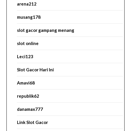
arena212
musang178
slot gacor gampang menang
slot online
Leci123
Slot Gacor Hari Ini
Amavi68
republik62
danamax777
Link Slot Gacor