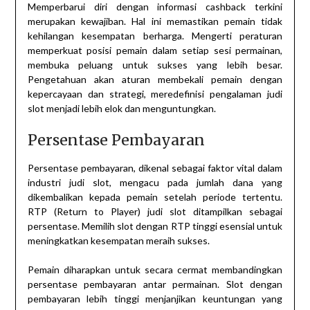
Memperbarui diri dengan informasi cashback terkini
merupakan kewajiban. Hal ini memastikan pemain tidak
kehilangan kesempatan berharga. Mengerti peraturan
memperkuat posisi pemain dalam setiap sesi permainan,
membuka peluang untuk sukses yang lebih besar.
Pengetahuan akan aturan membekali pemain dengan
kepercayaan dan strategi, meredefinisi pengalaman judi
slot menjadi lebih elok dan menguntungkan.
Persentase Pembayaran
Persentase pembayaran, dikenal sebagai faktor vital dalam
industri judi slot, mengacu pada jumlah dana yang
dikembalikan kepada pemain setelah periode tertentu.
RTP (Return to Player) judi slot ditampilkan sebagai
persentase. Memilih slot dengan RTP tinggi esensial untuk
meningkatkan kesempatan meraih sukses.
Pemain diharapkan untuk secara cermat membandingkan
persentase pembayaran antar permainan. Slot dengan
pembayaran lebih tinggi menjanjikan keuntungan yang