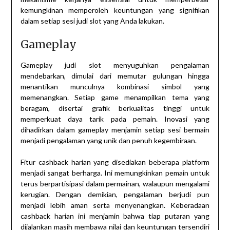
kemungkinan memperoleh keuntungan yang signifikan
dalam setiap sesi judi slot yang Anda lakukan.
Gameplay
Gameplay judi slot menyuguhkan pengalaman
mendebarkan, dimulai dari memutar gulungan hingga
menantikan munculnya kombinasi simbol yang
memenangkan. Setiap game menampilkan tema yang
beragam, disertai grafik berkualitas tinggi untuk
memperkuat daya tarik pada pemain. Inovasi yang
dihadirkan dalam gameplay menjamin setiap sesi bermain
menjadi pengalaman yang unik dan penuh kegembiraan.
Fitur cashback harian yang disediakan beberapa platform
menjadi sangat berharga. Ini memungkinkan pemain untuk
terus berpartisipasi dalam permainan, walaupun mengalami
kerugian. Dengan demikian, pengalaman berjudi pun
menjadi lebih aman serta menyenangkan. Keberadaan
cashback harian ini menjamin bahwa tiap putaran yang
dijalankan masih membawa nilai dan keuntungan tersendiri