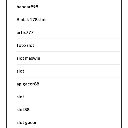
bandar999
Badak 178 slot
artis777
toto slot
slot maxwin
slot
apigacor88
slot
slot88
slot gacor