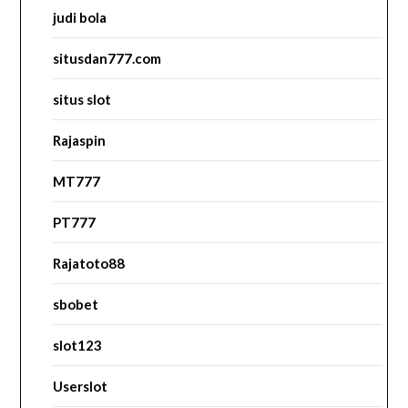
judi bola
situsdan777.com
situs slot
Rajaspin
MT777
PT777
Rajatoto88
sbobet
slot123
Userslot