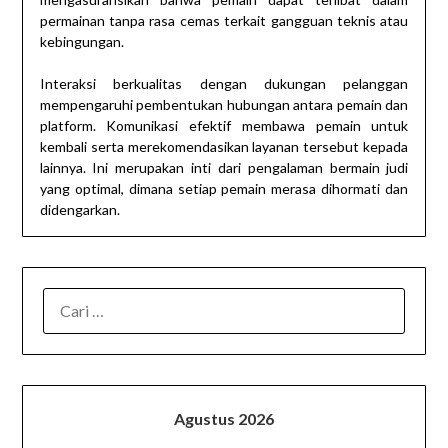
permainan tanpa rasa cemas terkait gangguan teknis atau
kebingungan.
Interaksi berkualitas dengan dukungan pelanggan
mempengaruhi pembentukan hubungan antara pemain dan
platform. Komunikasi efektif membawa pemain untuk
kembali serta merekomendasikan layanan tersebut kepada
lainnya. Ini merupakan inti dari pengalaman bermain judi
yang optimal, dimana setiap pemain merasa dihormati dan
didengarkan.
CARI
UNTUK:
Agustus 2026