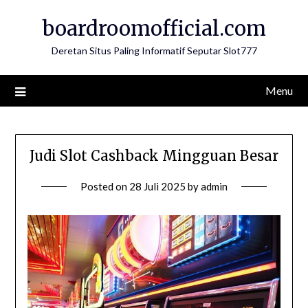
Skip
boardroomofficial.com
to
content
Deretan Situs Paling Informatif Seputar Slot777
Menu
Judi Slot Cashback Mingguan Besar
Posted on
28 Juli 2025
by
admin