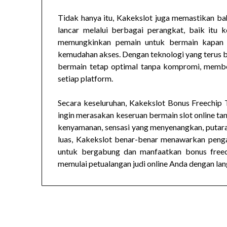
Tidak hanya itu, Kakekslot juga memastikan b
lancar melalui berbagai perangkat, baik itu k
memungkinkan pemain untuk bermain kapan 
kemudahan akses. Dengan teknologi yang teru
bermain tetap optimal tanpa kompromi, member
setiap platform.
Secara keseluruhan, Kakekslot Bonus Freechip T
ingin merasakan keseruan bermain slot online t
kenyamanan, sensasi yang menyenangkan, putara
luas, Kakekslot benar-benar menawarkan penga
untuk bergabung dan manfaatkan bonus freec
memulai petualangan judi online Anda dengan lan