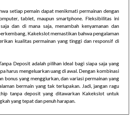
ahwa setiap pemain dapat menikmati permainan dengan
omputer, tablet, maupun smartphone. Fleksibilitas ini
saja dan di mana saja, menambah kenyamanan dan
s berkembang, Kakekslot memastikan bahwa pengalaman
ikan kualitas permainan yang tinggi dan responsif di
anpa Deposit adalah pilihan ideal bagi siapa saja yang
anpa harus mengeluarkan uang di awal. Dengan kombinasi
n bonus yang menggiurkan, dan variasi permainan yang
laman bermain yang tak terlupakan. Jadi, jangan ragu
hip tanpa deposit yang ditawarkan Kakekslot untuk
gkah yang tepat dan penuh harapan.