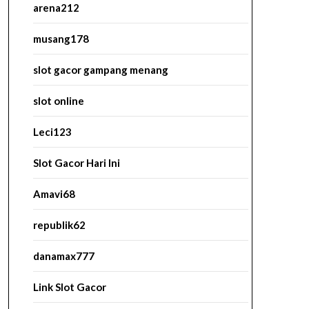
arena212
musang178
slot gacor gampang menang
slot online
Leci123
Slot Gacor Hari Ini
Amavi68
republik62
danamax777
Link Slot Gacor