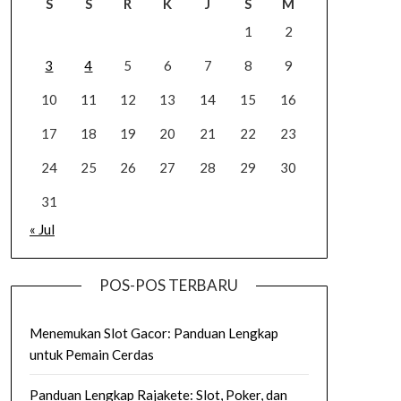
S
S
R
K
J
S
M
1
2
3
4
5
6
7
8
9
10
11
12
13
14
15
16
17
18
19
20
21
22
23
24
25
26
27
28
29
30
31
« Jul
POS-POS TERBARU
Menemukan Slot Gacor: Panduan Lengkap
untuk Pemain Cerdas
Panduan Lengkap Rajakete: Slot, Poker, dan