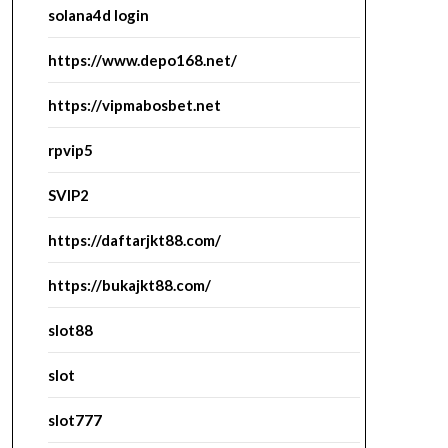
solana4d login
https://www.depo168.net/
https://vipmabosbet.net
rpvip5
SVIP2
https://daftarjkt88.com/
https://bukajkt88.com/
slot88
slot
slot777