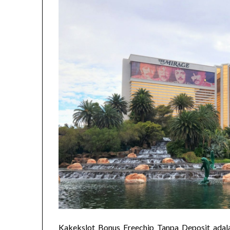
Kakekslot Bonus Freechip Tanpa Deposit adal