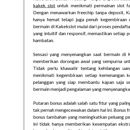
kakek slot
untuk menikmati permainan slot fa
Dengan menawarkan freechip tanpa deposit, 
hanya hemat tetapi juga penuh kegembiraan
bermain di Kakekslot mulai dari proses pendaf
yang intuitif dan responsif, memastikan setiap
hambatan.
Sensasi yang menyenangkan saat bermain di K
memberikan dorongan awal yang sempurna untuk
Tidak perlu khawatir tentang kehilangan ua
menikmati kegembiraan setiap kemenangan ke
pelanggan yang siap membantu kapan saja s
bermain menjadi pengalaman yang menyenangkan
Putaran bonus adalah salah satu fitur yang palin
tak pernah mengecewakan dalam hal ini. Bonus fre
bonus tambahan yang meningkatkan peluang pe
ini tidak hanya memberikan kesempatan ekst