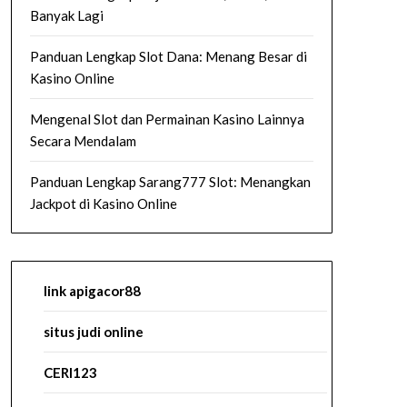
Banyak Lagi
Panduan Lengkap Slot Dana: Menang Besar di
Kasino Online
Mengenal Slot dan Permainan Kasino Lainnya
Secara Mendalam
Panduan Lengkap Sarang777 Slot: Menangkan
Jackpot di Kasino Online
link apigacor88
situs judi online
CERI123