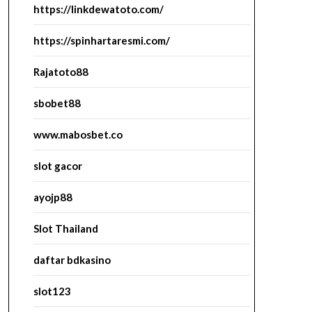
https://linkdewatoto.com/
https://spinhartaresmi.com/
Rajatoto88
sbobet88
www.mabosbet.co
slot gacor
ayojp88
Slot Thailand
daftar bdkasino
slot123