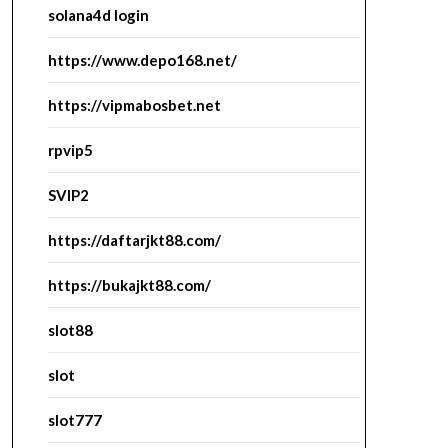
solana4d login
https://www.depo168.net/
https://vipmabosbet.net
rpvip5
SVIP2
https://daftarjkt88.com/
https://bukajkt88.com/
slot88
slot
slot777