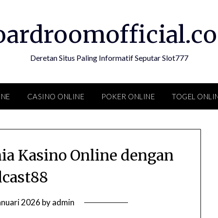
oardroomofficial.c
Deretan Situs Paling Informatif Seputar Slot777
INE
CASINO ONLINE
POKER ONLINE
TOGEL ONLI
ia Kasino Online dengan
cast88
anuari 2026
by
admin