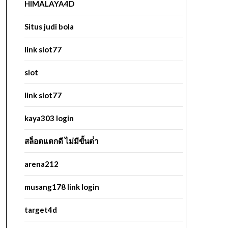
HIMALAYA4D
Situs judi bola
link slot77
slot
link slot77
kaya303 login
สล็อตแตกดี ไม่มีขั้นต่ํา
arena212
musang178 link login
target4d