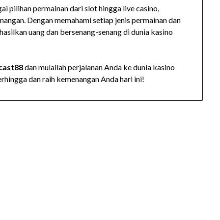
 pilihan permainan dari slot hingga live casino,
nangan. Dengan memahami setiap jenis permainan dan
hasilkan uang dan bersenang-senang di dunia kasino
cast88
dan mulailah perjalanan Anda ke dunia kasino
rhingga dan raih kemenangan Anda hari ini!