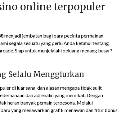
sino online terpopuler
88
menjadi jembatan bagi para pecinta permainan
elami segala sesuatu yang perlu Anda ketahui tentang
an arcade. Siap untuk menjelajahi peluang menang besar?
ang Selalu Menggiurkan
puler di luar sana, dan alasan mengapa tidak sulit
ederhanaan dan adrenalin yang memikat. Dengan
dak heran banyak pemain terpesona. Melalui
erbaru yang menawarkan grafik menawan dan fitur bonus