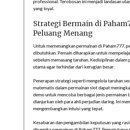
professional. Terobosan ini menjadi landasan 
yang loyal.
Strategi Bermain di Paha
Peluang Menang
Untuk memenangkan permainan di Paham777, pem
dibutuhkan. Pemain diharapkan untuk mempelajar
sebelum memasang taruhan. Kedisiplinan dalam p
utama agar terhindar dari kerugian besar.
Penerapan strategi seperti mengelola taruhan s
matematis dalam permainan slot dapat meningkatk
demo untuk mencoba berbagai jenis permainan tan
dianjurkan oleh para ahli perjudian daring. In
mengembangkan intuisi yang tepat.
Kesabaran dan pengambilan keputusan yang rasi
dinamika permainan di Paham777. Pemain harus 