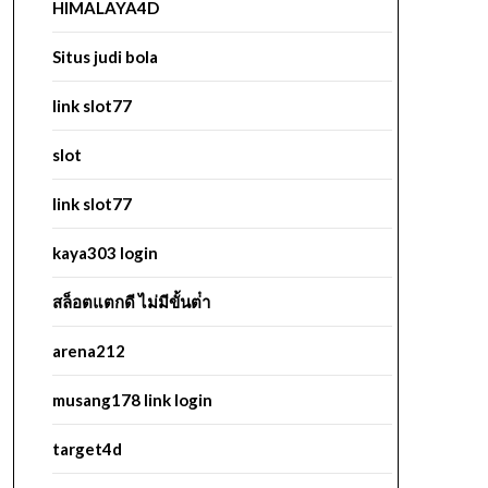
HIMALAYA4D
Situs judi bola
link slot77
slot
link slot77
kaya303 login
สล็อตแตกดี ไม่มีขั้นต่ํา
arena212
musang178 link login
target4d