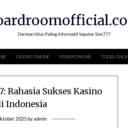
oardroomofficial.c
Deretan Situs Paling Informatif Seputar Slot777
INE
CASINO ONLINE
POKER ONLINE
TOGEL ONLI
 Rahasia Sukses Kasino
di Indonesia
ktober 2025
by
admin