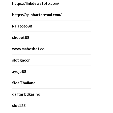
https://linkdewatoto.com/
https://spinhartaresmi.com/
Rajatoto88
sbobet88
www.mabosbet.co
slot gacor
ayojp88
Slot Thailand
daftar bdkasino
slot123