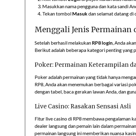
Masukkan nama pengguna dan kata sandi An
Tekan tombol
Masuk
dan selamat datang di 
Menggali Jenis Permainan 
Setelah berhasil melakukan
RP8 login
, Anda aka
Berikut adalah beberapa kategori penting yang pe
Poker: Permainan Keterampilan da
Poker adalah permainan yang tidak hanya mengan
RP8, Anda akan menemukan berbagai variasi po
dengan tabel, baca gerakan lawan Anda, dan gun
Live Casino: Rasakan Sensasi Asli
Fitur live casino di RP8 membawa pengalaman kas
dealer langsung dan pemain lain dalam permainan 
permainan langsung ini memberikan nuansa kas