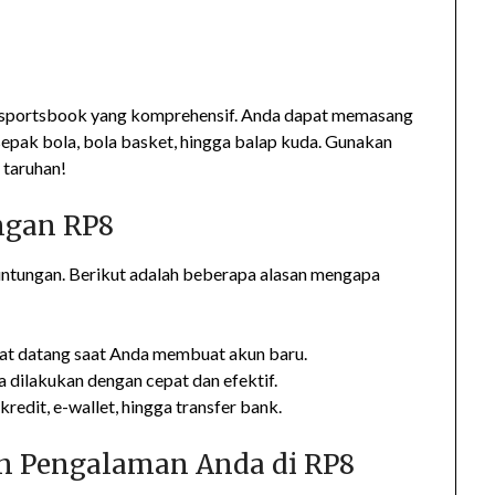
n sportsbook yang komprehensif. Anda dapat memasang
 sepak bola, bola basket, hingga balap kuda. Gunakan
taruhan!
ngan RP8
tungan. Berikut adalah beberapa alasan mengapa
t datang saat Anda membuat akun baru.
 dilakukan dengan cepat dan efektif.
kredit, e-wallet, hingga transfer bank.
n Pengalaman Anda di RP8