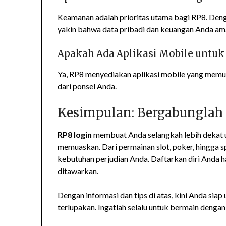
Keamanan adalah prioritas utama bagi RP8. Den
yakin bahwa data pribadi dan keuangan Anda am
Apakah Ada Aplikasi Mobile untuk
Ya, RP8 menyediakan aplikasi mobile yang memu
dari ponsel Anda.
Kesimpulan: Bergabunglah 
RP8 login
membuat Anda selangkah lebih dekat 
memuaskan. Dari permainan slot, poker, hingga
kebutuhan perjudian Anda. Daftarkan diri Anda h
ditawarkan.
Dengan informasi dan tips di atas, kini Anda sia
terlupakan. Ingatlah selalu untuk bermain denga