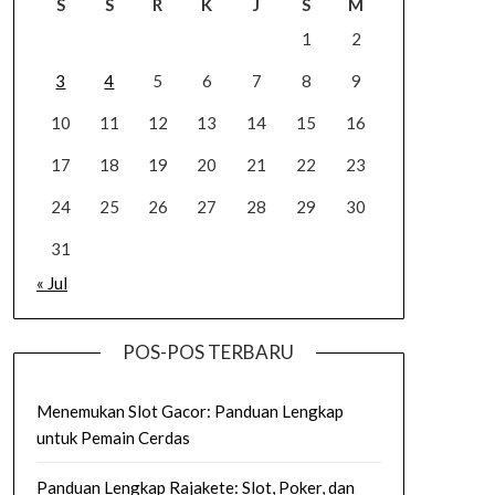
S
S
R
K
J
S
M
1
2
3
4
5
6
7
8
9
10
11
12
13
14
15
16
17
18
19
20
21
22
23
24
25
26
27
28
29
30
31
« Jul
POS-POS TERBARU
Menemukan Slot Gacor: Panduan Lengkap
untuk Pemain Cerdas
Panduan Lengkap Rajakete: Slot, Poker, dan