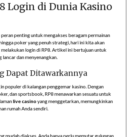
 Login di Dunia Kasino
 peran penting untuk mengakses beragam permainan
ngga poker yang penuh strategi, hari ini kita akan
melakukan login di RP8. Artikel ini bertujuan untuk
 lancar dan menyenangkan.
g Dapat Ditawarkannya
kin populer di kalangan penggemar kasino. Dengan
, poker, dan sportsbook, RP8 menawarkan sesuatu untuk
alaman
live casino
yang menggetarkan, memungkinkan
an rumah Anda sendiri.
ling mudah diakses. Anda hanya perlu memutar gulungan