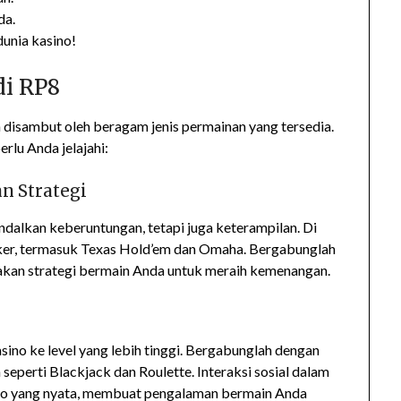
da.
dunia kasino!
di RP8
n disambut oleh beragam jenis permainan yang tersedia.
rlu Anda jelajahi:
n Strategi
dalkan keberuntungan, tetapi juga keterampilan. Di
ker, termasuk Texas Hold’em dan Omaha. Bergabunglah
akan strategi bermain Anda untuk meraih kemenangan.
ino ke level yang lebih tinggi. Bergabunglah dengan
seperti Blackjack dan Roulette. Interaksi sosial dalam
ino yang nyata, membuat pengalaman bermain Anda