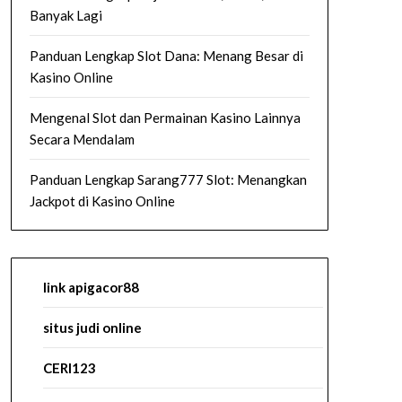
Banyak Lagi
Panduan Lengkap Slot Dana: Menang Besar di
Kasino Online
Mengenal Slot dan Permainan Kasino Lainnya
Secara Mendalam
Panduan Lengkap Sarang777 Slot: Menangkan
Jackpot di Kasino Online
link apigacor88
situs judi online
CERI123