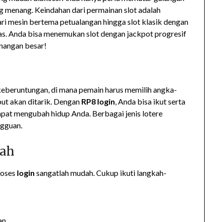
 menang. Keindahan dari permainan slot adalah
ri mesin bertema petualangan hingga slot klasik dengan
s. Anda bisa menemukan slot dengan jackpot progresif
nangan besar!
keberuntungan, di mana pemain harus memilih angka-
ut akan ditarik. Dengan
RP8 login
, Anda bisa ikut serta
pat mengubah hidup Anda. Berbagai jenis lotere
ngguan.
dah
roses
login
sangatlah mudah. Cukup ikuti langkah-
an.