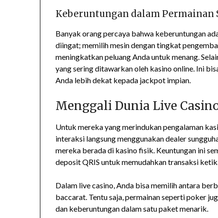
Keberuntungan dalam Permainan 
Banyak orang percaya bahwa keberuntungan adal
diingat; memilih mesin dengan tingkat pengembal
meningkatkan peluang Anda untuk menang. Selai
yang sering ditawarkan oleh kasino online. In
Anda lebih dekat kepada jackpot impian.
Menggali Dunia Live Casin
Untuk mereka yang merindukan pengalaman kasi
interaksi langsung menggunakan dealer sungguha
mereka berada di kasino fisik. Keuntungan ini 
deposit QRIS untuk memudahkan transaksi ketik
Dalam live casino, Anda bisa memilih antara berb
baccarat. Tentu saja, permainan seperti poker ju
dan keberuntungan dalam satu paket menarik.