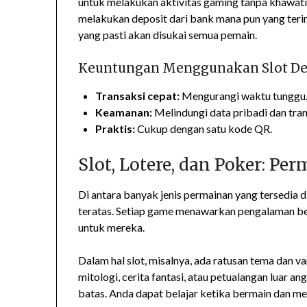
untuk melakukan aktivitas gaming tanpa khawatir
melakukan deposit dari bank mana pun yang teri
yang pasti akan disukai semua pemain.
Keuntungan Menggunakan Slot De
Transaksi cepat:
Mengurangi waktu tunggu
Keamanan:
Melindungi data pribadi dan tra
Praktis:
Cukup dengan satu kode QR.
Slot, Lotere, dan Poker: Pe
Di antara banyak jenis permainan yang tersedia di 
teratas. Setiap game menawarkan pengalaman be
untuk mereka.
Dalam hal slot, misalnya, ada ratusan tema dan 
mitologi, cerita fantasi, atau petualangan luar a
batas. Anda dapat belajar ketika bermain dan m