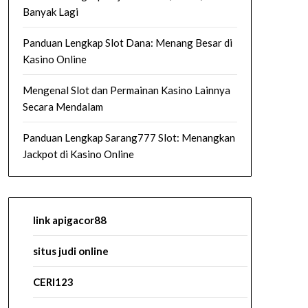
Banyak Lagi
Panduan Lengkap Slot Dana: Menang Besar di
Kasino Online
Mengenal Slot dan Permainan Kasino Lainnya
Secara Mendalam
Panduan Lengkap Sarang777 Slot: Menangkan
Jackpot di Kasino Online
link apigacor88
situs judi online
CERI123