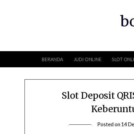
Skip
to
b
content
BERANDA
JUDI ONLINE
SLOT ONL
Slot Deposit QR
Keberunt
Posted on
14 D