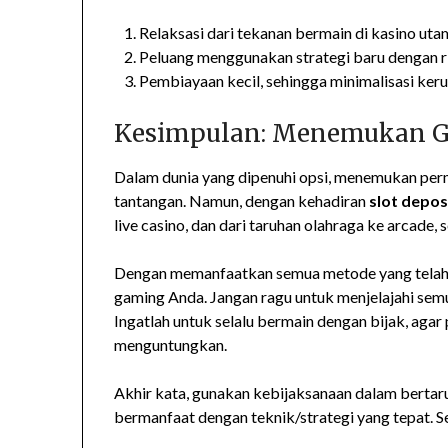
Relaksasi dari tekanan bermain di kasino uta
Peluang menggunakan strategi baru dengan ri
Pembiayaan kecil, sehingga minimalisasi keru
Kesimpulan: Menemukan G
Dalam dunia yang dipenuhi opsi, menemukan perm
tantangan. Namun, dengan kehadiran
slot depos
live casino, dan dari taruhan olahraga ke arcade
Dengan memanfaatkan semua metode yang telah 
gaming Anda. Jangan ragu untuk menjelajahi semu
Ingatlah untuk selalu bermain dengan bijak, ag
menguntungkan.
Akhir kata, gunakan kebijaksanaan dalam bertar
bermanfaat dengan teknik/strategi yang tepat. 