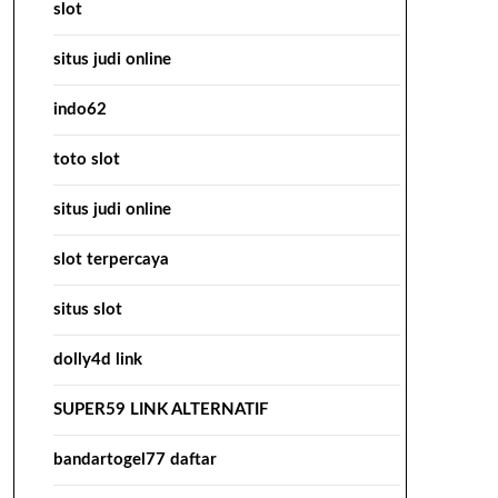
slot
situs judi online
indo62
toto slot
situs judi online
slot terpercaya
situs slot
dolly4d link
SUPER59 LINK ALTERNATIF
bandartogel77 daftar