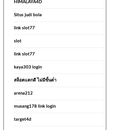
HIMALAYA4D
Situs judi bola
link slot77
slot
link slot77
kaya303 login
สล็อตแตกดี ไม่มีขั้นต่ํา
arena212
musang178 link login
target4d