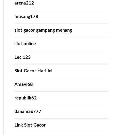
arena212
musang178
slot gacor gampang menang
slot online
Leci123
Slot Gacor Hari Ini
Amavi68
republik62
danamax777
Link Slot Gacor