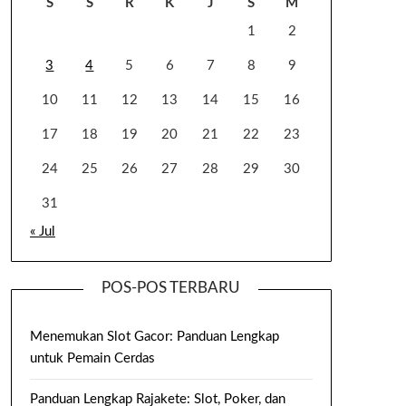
S
S
R
K
J
S
M
1
2
3
4
5
6
7
8
9
10
11
12
13
14
15
16
17
18
19
20
21
22
23
24
25
26
27
28
29
30
31
« Jul
POS-POS TERBARU
Menemukan Slot Gacor: Panduan Lengkap
untuk Pemain Cerdas
Panduan Lengkap Rajakete: Slot, Poker, dan