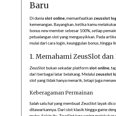
Baru
Di dunia
slot online
, memanfaatkan
zeusslot lo
kemenangan. Bayangkan, ketika kamu melakukan 
bonus new member sebesar 100%, setiap pemai
petualangan slot yang mengasyikkan. Pada artike
mulai dari cara login, keunggulan bonus, hingga l
1. Memahami ZeusSlot da
ZeusSlot bukan sekadar platform
slot online
, t
dari berbagai latar belakang. Melalui
zeusslot l
slot yang tidak hanya menarik, tetapi juga mena
Keberagaman Permainan
Salah satu hal yang membuat ZeusSlot layak di
ditawarkannya. Dari slot klasik hingga game de
mulus. Selain itu, ZeusSlot juga sering melaku