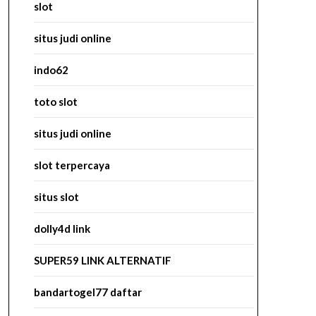
slot
situs judi online
indo62
toto slot
situs judi online
slot terpercaya
situs slot
dolly4d link
SUPER59 LINK ALTERNATIF
bandartogel77 daftar