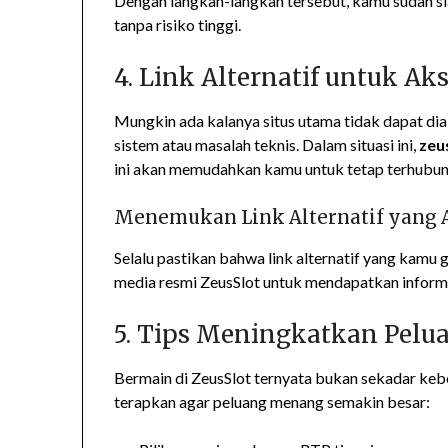
Dengan langkah-langkah tersebut, kamu sudah si
tanpa risiko tinggi.
4. Link Alternatif untuk A
Mungkin ada kalanya situs utama tidak dapat dia
sistem atau masalah teknis. Dalam situasi ini,
zeus
ini akan memudahkan kamu untuk tetap terhubun
Menemukan Link Alternatif yang
Selalu pastikan bahwa link alternatif yang kamu 
media resmi ZeusSlot untuk mendapatkan informas
5. Tips Meningkatkan Pelu
Bermain di ZeusSlot ternyata bukan sekadar keb
terapkan agar peluang menang semakin besar: