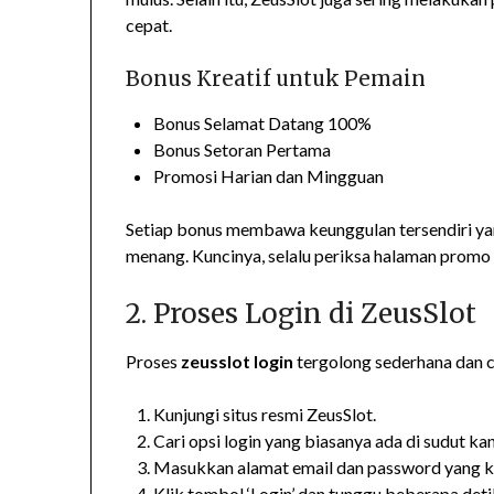
cepat.
Bonus Kreatif untuk Pemain
Bonus Selamat Datang 100%
Bonus Setoran Pertama
Promosi Harian dan Mingguan
Setiap bonus membawa keunggulan tersendiri ya
menang. Kuncinya, selalu periksa halaman prom
2. Proses Login di ZeusSlot
Proses
zeusslot login
tergolong sederhana dan c
Kunjungi situs resmi ZeusSlot.
Cari opsi login yang biasanya ada di sudut kan
Masukkan alamat email dan password yang k
Klik tombol ‘Login’ dan tunggu beberapa deti