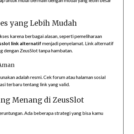
ap untuk mulai bermain dengan modal yang lebih besar
kses yang Lebih Mudah
kses karena berbagai alasan, seperti pemeliharaan
slot link alternatif
menjadi penyelamat. Link alternatif
g dengan ZeusSlot tanpa hambatan.
 Aman
gunakan adalah resmi. Cek forum atau halaman sosial
i terbaru tentang link yang valid.
ang Menang di ZeusSlot
eruntungan. Ada beberapa strategi yang bisa kamu