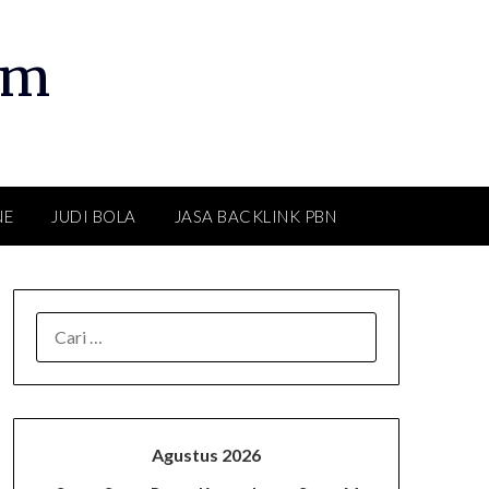
om
NE
JUDI BOLA
JASA BACKLINK PBN
CARI
UNTUK:
Agustus 2026