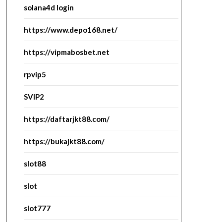
solana4d login
https://www.depo168.net/
https://vipmabosbet.net
rpvip5
SVIP2
https://daftarjkt88.com/
https://bukajkt88.com/
slot88
slot
slot777