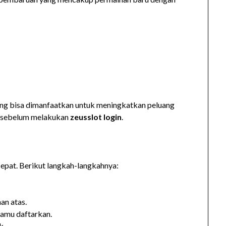
ng bisa dimanfaatkan untuk meningkatkan peluang
o sebelum melakukan
zeusslot login
.
epat. Berikut langkah-langkahnya:
an atas.
amu daftarkan.
k.